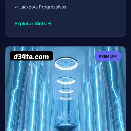
✓ Jackpots Progressivos
Explorar Slots →
PREMIUM