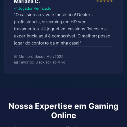
⭐⭐⭐⭐⭐
Mariana C.
✓ Jogador Verificado
"O cassino ao vivo é fantástico! Dealers
profissionais, streaming em HD sem
travamentos. Já joguei em cassinos físicos e a
experiência aqui é comparável. O melhor: posso
jogar do conforto da minha casa!"
📅 Membro desde Abr/2025
🎰 Favorito: Blackjack ao Vivo
Nossa Expertise em Gaming
Online