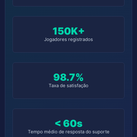
150K+
Jogadores registrados
98.7%
Taxa de satisfação
< 60s
Tempo médio de resposta do suporte