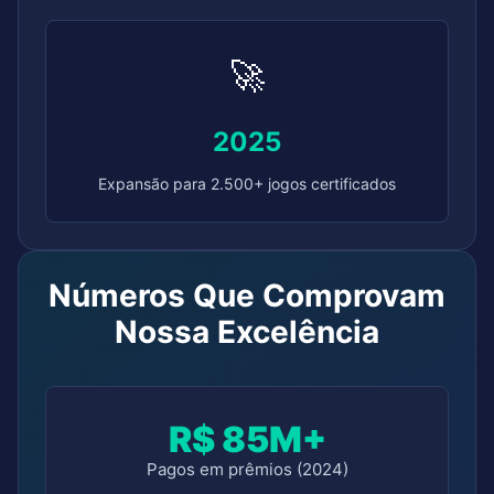
🚀
2025
Expansão para 2.500+ jogos certificados
Números Que Comprovam
Nossa Excelência
R$ 85M+
Pagos em prêmios (2024)