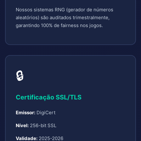
Nossos sistemas RNG (gerador de números
aleatórios) são auditados trimestralmente,
garantindo 100% de fairness nos jogos.
🔒
Certificação SSL/TLS
Emissor:
DigiCert
Nível:
256-bit SSL
Validade:
2025-2026