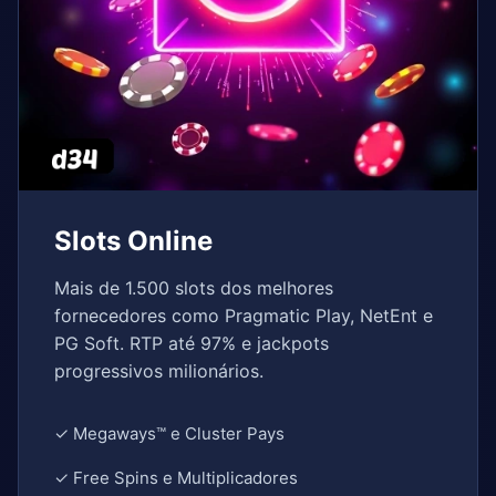
Slots Online
Mais de 1.500 slots dos melhores
fornecedores como Pragmatic Play, NetEnt e
PG Soft. RTP até 97% e jackpots
progressivos milionários.
✓ Megaways™ e Cluster Pays
✓ Free Spins e Multiplicadores