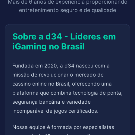
Mais de 6 anos de experiência proporcionando
entretenimento seguro e de qualidade
Sobre a d34 - Líderes em
iGaming no Brasil
Fundada em 2020, a d34 nasceu com a
missão de revolucionar o mercado de
cassino online no Brasil, oferecendo uma
plataforma que combina tecnologia de ponta,
segurança bancária e variedade
incomparável de jogos certificados.
Nossa equipe é formada por especialistas