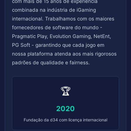
com mais de 15 anos de experiência
combinada na indústria de iGaming
internacional. Trabalhamos com os maiores
fornecedores de software do mundo -
Pragmatic Play, Evolution Gaming, NetEnt,
PG Soft - garantindo que cada jogo em
nossa plataforma atenda aos mais rigorosos
padrões de qualidade e fairness.
🏆
2020
Fundação da d34 com licença internacional